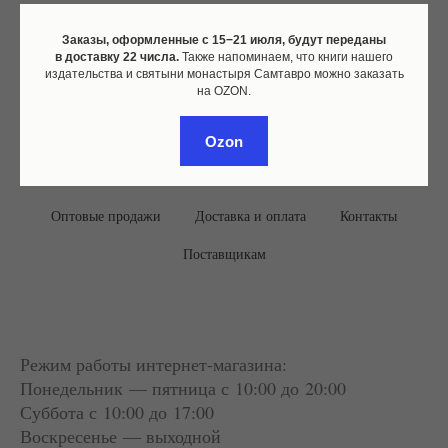
Заказы, оформленные c 15−21 июля, будут переданы
в доставку 22 числа.
Также напоминаем, что книги нашего
издательства и святыни монастыря Самтавро можно заказать
на OZON.
Ozon
Оставить отзыв
Где купить наши книги
Оптовые продажи
Доставка и оплата
Контакты
Поставщикам
Режим работы интернет-магазина:
Понедельник — пятница с 10:00 до 20:00
Суббота
с 10:00 до 17:00
Воскресенье — выходной