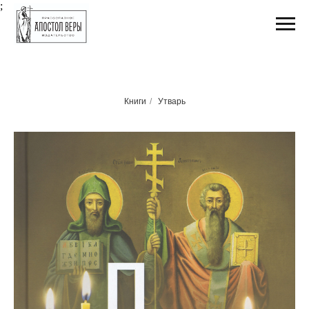
;
Книги
/
Утварь