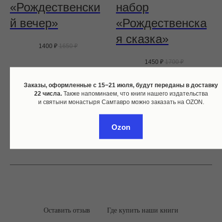
«Рождественски
набор
й вечер»
«Рождественска
я сказка»
1400
₽
1650
₽
1450
₽
1700
₽
Заказы, оформленные c 15−21 июля, будут переданы в доставку
Подробнее
Подробнее
22 числа.
Также напоминаем, что книги нашего издательства
и святыни монастыря Самтавро можно заказать на OZON.
Добавить в корзину
Добавить в корзину
Ozon
Оставить отзыв
Где купить наши книги