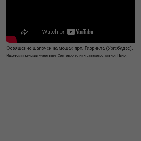
Освящение шапочек на мощах прп. Гавриила (Ургебадзе).
Мцхетский женский монастырь Самтавро во имя равноапостольной Нино.