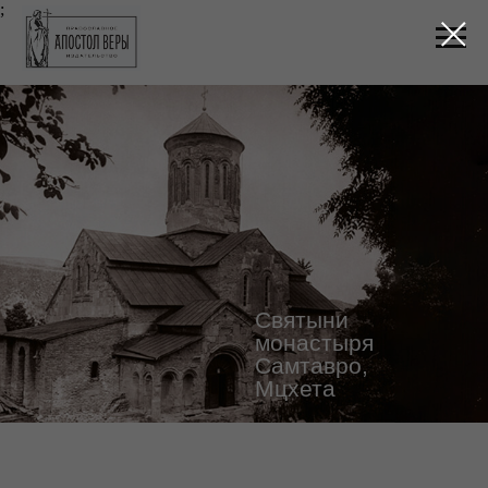
;
Святыни
монастыря
Самтавро,
Мцхета