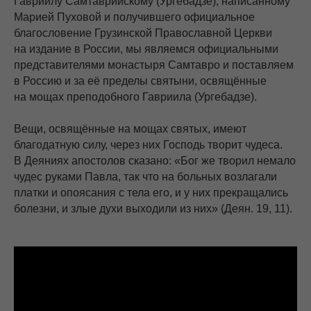
Гавриилу Самтаврийскому (Ургебадзе), написанному
Марией Пуховой и получившего официальное
благословение Грузинской Православной Церкви
на издание в России, мы являемся официальными
представителями монастыря Самтавро и поставляем
в Россию и за её пределы святыни, освящённые
на мощах преподобного Гавриила (Ургебадзе).
Вещи, освящённые на мощах святых, имеют
благодатную силу, через них Господь творит чудеса.
В Деяниях апостолов сказано: «Бог же творил немало
чудес руками Павла, так что на больных возлагали
платки и опоясания с тела его, и у них прекращались
болезни, и злые духи выходили из них» (Деян. 19, 11).