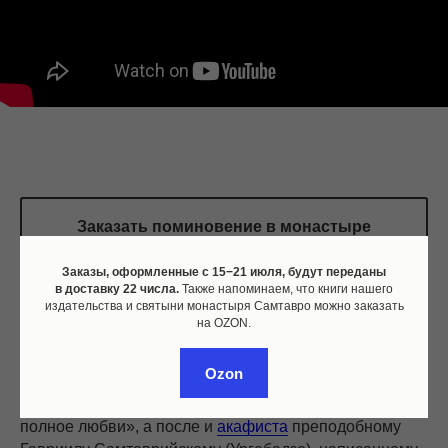
Заказать поминовение в монастыре
Самтавро
Заказы, оформленные c 15−21 июля, будут переданы
в доставку 22 числа.
Также напоминаем, что книги нашего
издательства и святыни монастыря Самтавро можно заказать
на OZON.
Ozon
С 2018 года, после выхода в нашем издательстве
книги
Малхаза Джинории «Старец Гавриил: сердце,
полное любви», а после и
акафиста
преподобному