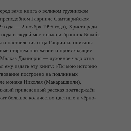
еред вами книга о великом грузинском
 преподобном Гаврииле Самтаврийском
29 года — 2 ноября 1995 года), Христа ради
спода и людей мог только избранник Божий.
ы и наставления отца Гавриила, описаны
нные старцем при жизни и происходящие
и Малхаз Джинория — духовное чадо отца
л ему издать эту книгу: «Ты мою историю
твование построено на подлинных
сле монаха Николая (Макарашвили),
Каждый приведённый рассказ подтверждён
жит большое количество цветных и чёрно-