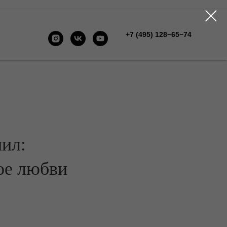
+7 (495) 128−65−74
ил:
ое любви