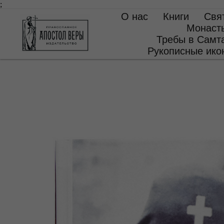
;
О нас
Книги
Свя
Монаст
Требы в Самт
Рукописные ико