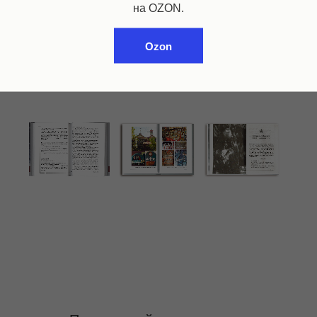
на OZON.
Ozon