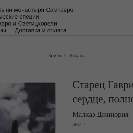
тыни монастыря Самтавро
ырские специи
авро и Светицховели
ны
Доставка и оплата
Книги
/
Утварь
Старец Гаври
сердце, полн
Малхаз
Джинория
SKU:
7