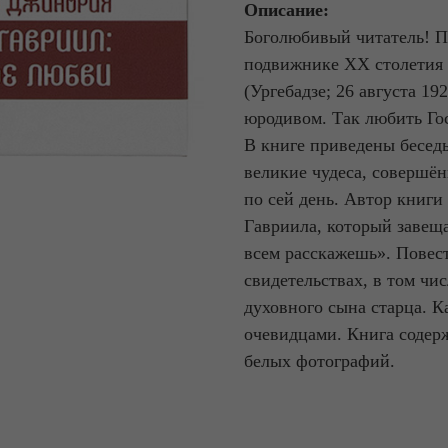
Описание:
Боголюбивый читатель! П
подвижнике XX столетия
(Ургебадзе; 26 августа 19
юродивом. Так любить Го
В книге приведены бесед
великие чудеса, совершё
по сей день. Автор книг
Гавриила, который завеща
всем расскажешь». Повес
свидетельствах, в том чи
духовного сына старца. 
очевидцами. Книга содер
белых фотографий.