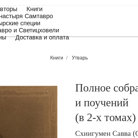
вторы
Книги
настыря Самтавро
ырские специи
авро и Светицховели
ны
Доставка и оплата
Книги
/
Утварь
Полное собр
и поучений
(в 2-х томах)
Схиигумен Савва (