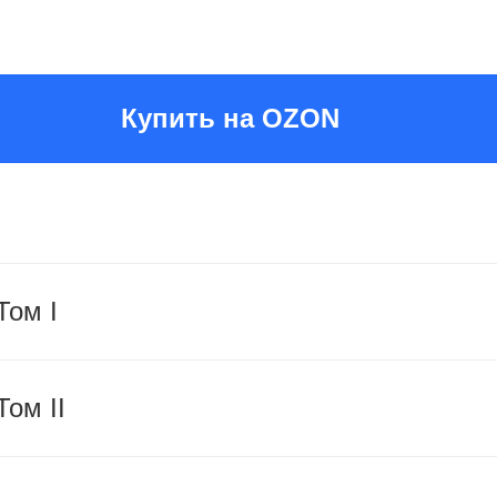
Купить на OZON
Том I
ом II