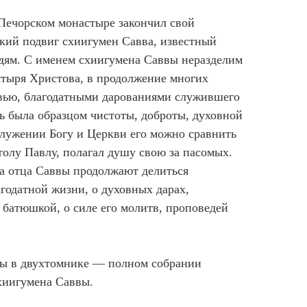
-Печорском монастыре закончил свой
кий подвиг схиигумен Савва, известный
ям. С именем схиигумена Саввы неразделим
стыря Христова, в продолжение многих
вью, благодатными дарованиями служившего
ь была образцом чистоты, доброты, духовной
служении Богу и Церкви его можно сравнить
столу Павлу, полагал душу свою за пасомых.
да отца Саввы продолжают делиться
агодатной жизни, о духовных дарах,
 батюшкой, о силе его молитв, проповедей
ны в двухтомнике — полном собрании
хиигумена Саввы.