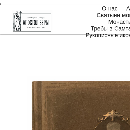
;
О нас
А
Святыни мо
Монаст
Требы в Самт
Рукописные ико