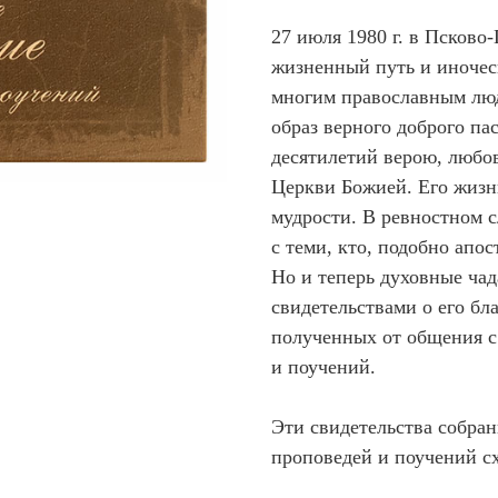
27 июля 1980 г. в Псково
жизненный путь и иночес
многим православным люд
образ верного доброго па
десятилетий верою, любо
Церкви Божией. Его жизн
мудрости. В ревностном 
с теми, кто, подобно апо
Но и теперь духовные ча
свидетельствами о его бл
полученных от общения с
и поучений.
Эти свидетельства собра
проповедей и поучений с