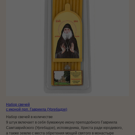
Набор свечей
с иконой прп. Гавриила (Ургебадзе)
Набор свечей в количестве
9 штук включает в себя бумажную икону преподобного Гавриила
Самтаврийского (Ургебадзе), исповедника, Христа ради юродивого,
а также землю с места обретения мощей святого в монастыре