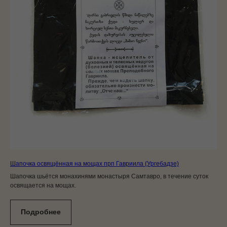
Шапочка освящённая на мощах прп Гавриила (Ургебадзе)
Шапочка шьётся монахинями монастыря Самтавро, в течение суток
освящается на мощах.
Подробнее