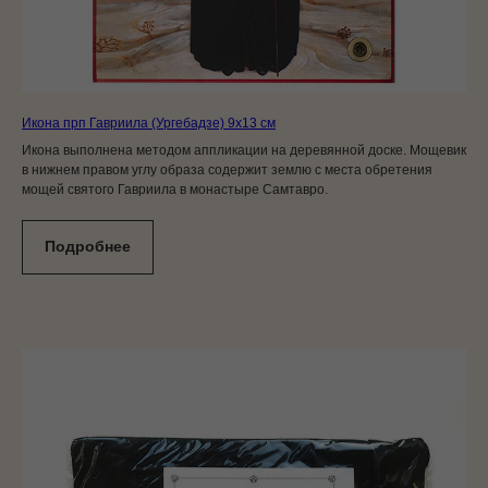
Икона прп Гавриила (Ургебадзе) 9x13 см
Икона выполнена методом аппликации на деревянной доске. Мощевик
в нижнем правом углу образа содержит землю с места обретения
мощей святого Гавриила в монастыре Самтавро.
Подробнее