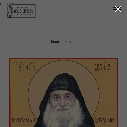
;
Книги
/
Утварь