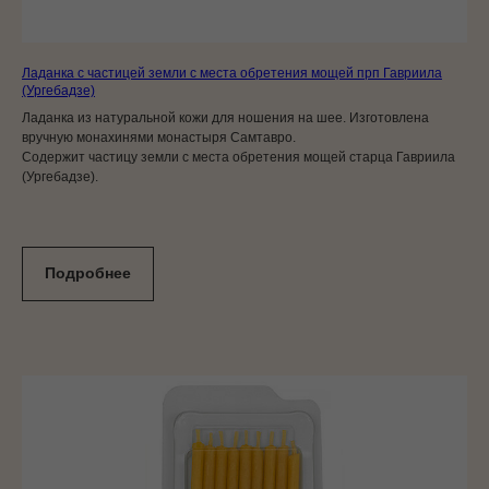
Ладанка с частицей земли с места обретения мощей прп Гавриила
(Ургебадзе)
Ладанка из натуральной кожи для ношения на шее. Изготовлена
вручную монахинями монастыря Самтавро.
Содержит частицу земли с места обретения мощей старца Гавриила
(Ургебадзе).
Подробнее