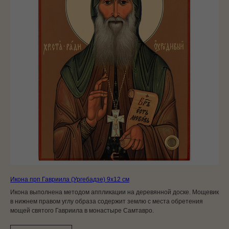
Икона прп Гавриила (Ургебадзе) 9x12 см
Икона выполнена методом аппликации на деревянной доске. Мощевик
в нижнем правом углу образа содержит землю с места обретения
мощей святого Гавриила в монастыре Самтавро.