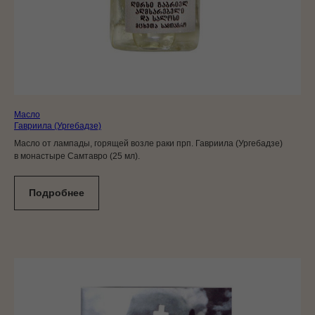
Масло
Гавриила (Ургебадзе)
Масло от лампады, горящей возле раки прп. Гавриила (Ургебадзе)
в монастыре Самтавро (25 мл).
Подробнее