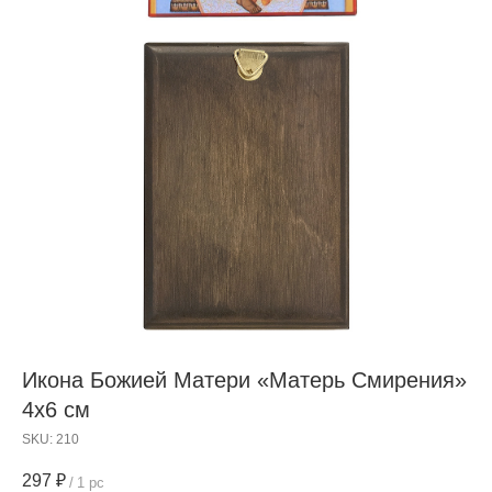
Икона Божией Матери «Матерь Смирения»
4x6 см
SKU:
210
297
₽
/
1 pc