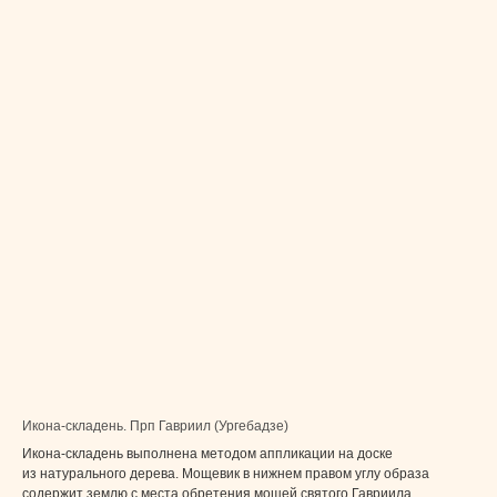
Икона-складень. Прп Гавриил (Ургебадзе)
Икона-складень выполнена методом аппликации на доске
из натурального дерева. Мощевик в нижнем правом углу образа
содержит землю с места обретения мощей святого Гавриила