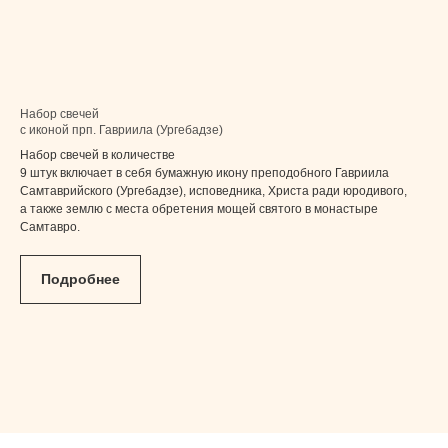
Набор свечей
с иконой прп. Гавриила (Ургебадзе)
Набор свечей в количестве
9 штук включает в себя бумажную икону преподобного Гавриила
Самтаврийского (Ургебадзе), исповедника, Христа ради юродивого,
а также землю с места обретения мощей святого в монастыре
Самтавро.
Подробнее