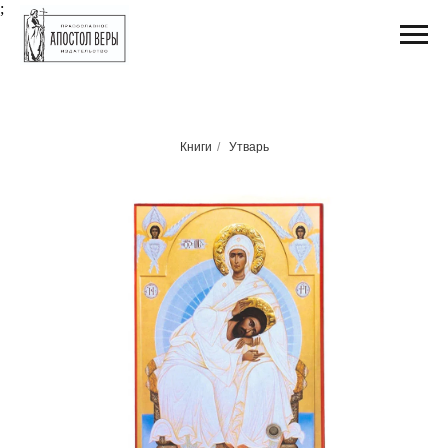
;
Книги
/
Утварь