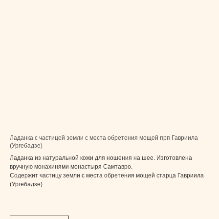
Ладанка с частицей земли с места обретения мощей прп Гавриила
(Ургебадзе)
Ладанка из натуральной кожи для ношения на шее. Изготовлена
вручную монахинями монастыря Самтавро.
Содержит частицу земли с места обретения мощей старца Гавриила
(Ургебадзе).