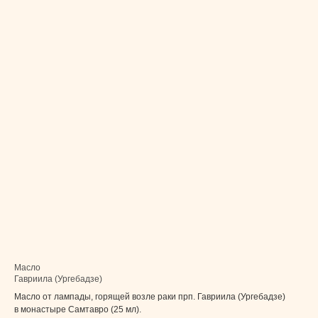
Масло
Гавриила (Ургебадзе)
Масло от лампады, горящей возле раки прп. Гавриила (Ургебадзе)
в монастыре Самтавро (25 мл).