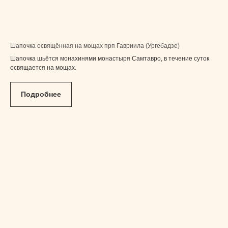
Шапочка освящённая на мощах прп Гавриила (Ургебадзе)
Шапочка шьётся монахинями монастыря Самтавро, в течение суток
освящается на мощах.
Подробнее