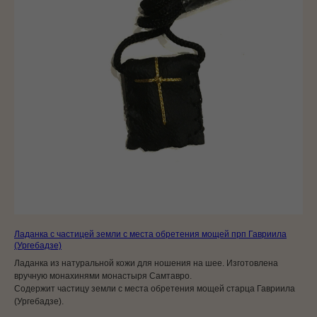
Ладанка с частицей земли с места обретения мощей прп Гавриила
(Ургебадзе)
Ладанка из натуральной кожи для ношения на шее. Изготовлена
вручную монахинями монастыря Самтавро.
Содержит частицу земли с места обретения мощей старца Гавриила
(Ургебадзе).