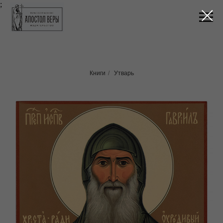
;
Книги
/
Утварь