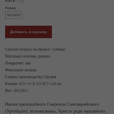
454
₽
/
1 pc
Размер
9x12x0,8
Добавить в корзину
Способ печати: на бумаге \ плёнке
Материал основы: дерево
Покрытие: лак
Фиксация: кольцо
Страна производства: Грузия
Размер: 4,5× 1× 6 /12×8,7×1,8 см
Вес: 20/120 г.
Икона преподобного Гавриила Самтаврийского
(Ургебадзе), исповедника, Христа ради юродивого.