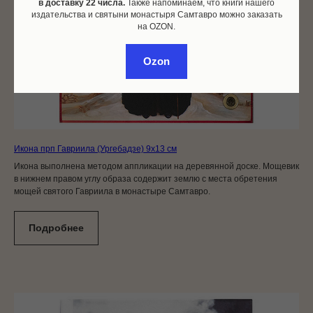
в доставку 22 числа.
Также напоминаем, что книги нашего
издательства и святыни монастыря Самтавро можно заказать
на OZON.
Ozon
Икона прп Гавриила (Ургебадзе) 9x13 см
Икона выполнена методом аппликации на деревянной доске. Мощевик
в нижнем правом углу образа содержит землю с места обретения
мощей святого Гавриила в монастыре Самтавро.
Подробнее