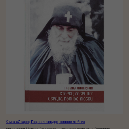
Книга «Старец Гавриил: сердце, полное любви»
Автор книги Малхаз Джинория — духовное чадо отца Гавриила,