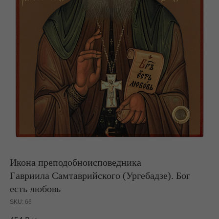
Икона преподобноисповедника
Гавриила Самтаврийского (Ургебадзе).
Бог
есть любовь
SKU:
66