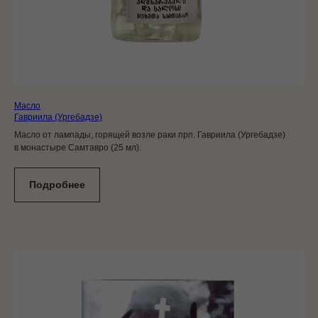
Масло
Гавриила (Ургебадзе)
Масло от лампады, горящей возле раки прп. Гавриила (Ургебадзе)
в монастыре Самтавро (25 мл).
Подробнее