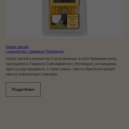
Набор свечей
с иконой прп. Гавриила (Ургебадзе)
Набор свечей в количестве 9 штук включает в себя бумажную икону
преподобного Гавриила Самтаврийского (Ургебадзе), исповедника,
Христа ради юродивого, а также землю с места обретения мощей
святого в монастыре Самтавро.
Подробнее