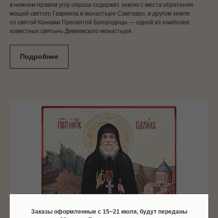
в нижнем правом углу образа содержит землю с места обретения
мощей святого Гавриила в монастыре Самтавро, в другом земля
со святой Канавки Пресвятой Богородицы — одной из наиболее
известных святынь Дивеевского монастыря.
Подробнее
Заказы оформленные c 15−21 июля, будут переданы