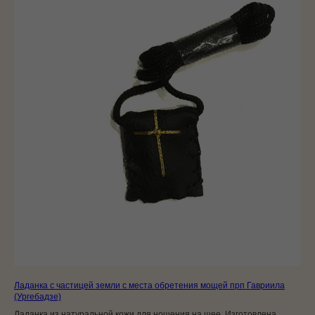
Ладанка с частицей земли с места обретения мощей прп Гавриила
(Ургебадзе)
Ладанка из натуральной кожи для ношения на шее. Изготовлена