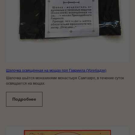
Шапочка освящённая на мощах прп Гавриила (Ургебадзе)
Шапочка шьётся монахинями монастыря Самтавро, в течение суток
освящается на мощах.
Подробнее