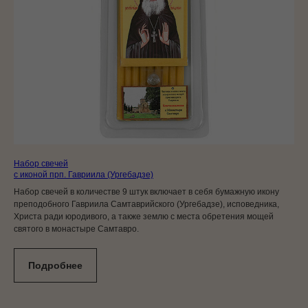
Набор свечей
с иконой прп. Гавриила (Ургебадзе)
Набор свечей в количестве 9 штук включает в себя бумажную икону
преподобного Гавриила Самтаврийского (Ургебадзе), исповедника,
Христа ради юродивого, а также землю с места обретения мощей
святого в монастыре Самтавро.
Подробнее