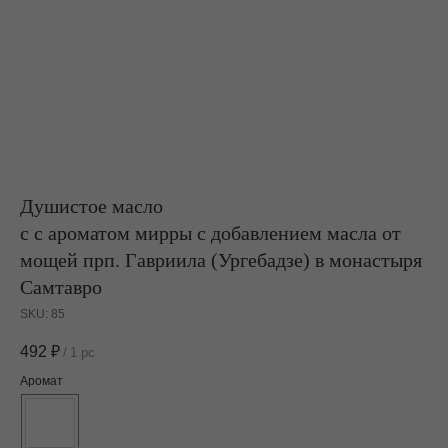
Душистое масло
с с ароматом мирры с добавлением масла от
мощей прп. Гавриила (Ургебадзе) в монастыря
Самтавро
SKU:
85
492
₽
/
1 pc
Аромат