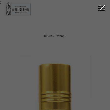
;
Книги
/
Утварь