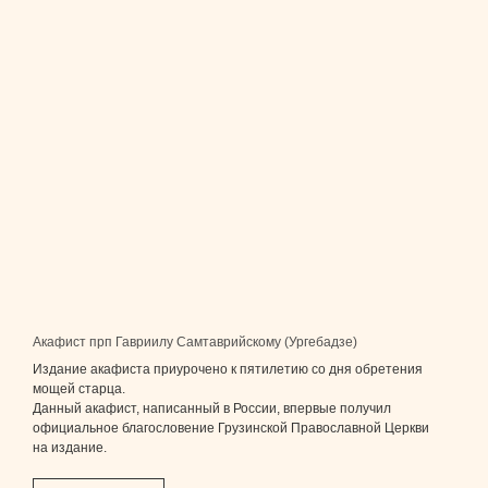
Акафист прп Гавриилу Самтаврийскому (Ургебадзе)
Издание акафиста приурочено к пятилетию со дня обретения
мощей старца.
Данный акафист, написанный в России, впервые получил
официальное благословение Грузинской Православной Церкви
на издание.