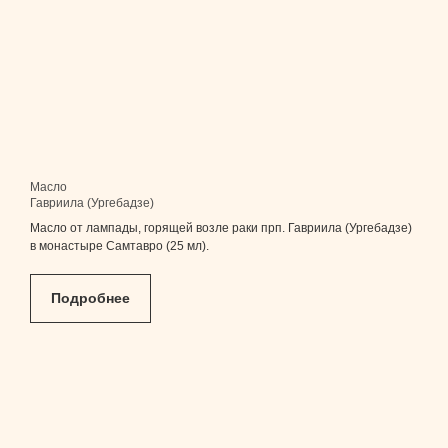
Масло
Гавриила (Ургебадзе)
Масло от лампады, горящей возле раки прп. Гавриила (Ургебадзе)
в монастыре Самтавро (25 мл).
Подробнее