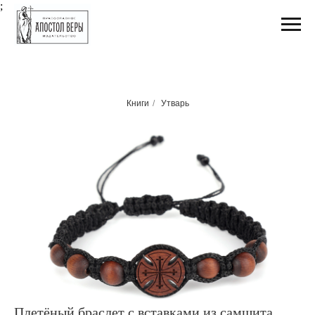
;
Книги
/
Утварь
Плетёный браслет с вставками из самшита