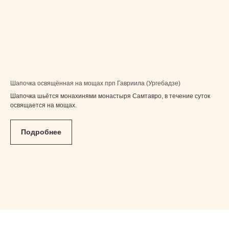
Шапочка освящённая на мощах прп Гавриила (Ургебадзе)
Шапочка шьётся монахинями монастыря Самтавро, в течение суток
освящается на мощах.
Подробнее