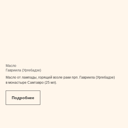
Масло
Гавриила (Ургебадзе)
Масло от лампады, горящей возле раки прп. Гавриила (Ургебадзе)
в монастыре Самтавро (25 мл).
Подробнее