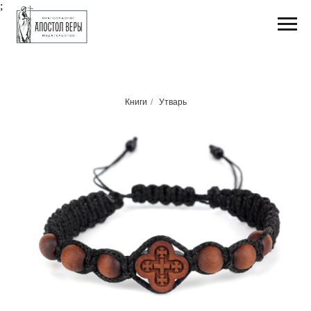
;
Книги
/
Утварь