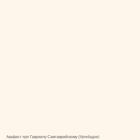
Акафист прп Гавриилу Самтаврийскому (Ургебадзе)