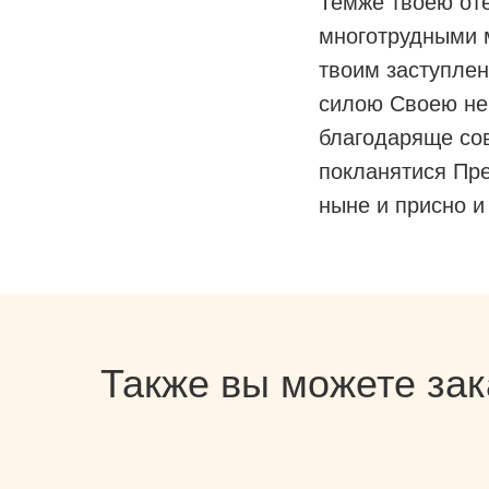
Темже твоею от
многотрудными 
твоим заступлен
силою Своею не
благодаряще со
покланятися Пре
ныне и присно и
Также вы можете зак