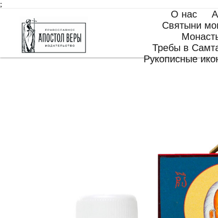
;
О нас
А
Святыни мо
Монаст
Требы в Самт
Рукописные ико