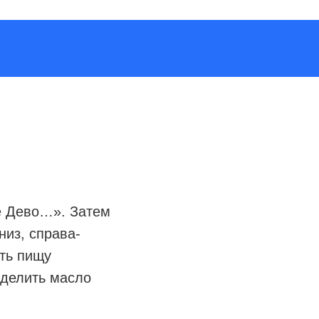
е Дево…». Затем
низ, справа-
ить пищу
зделить масло