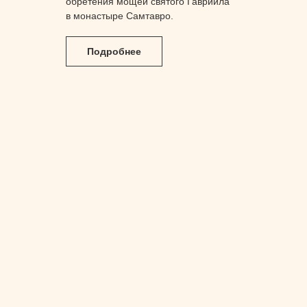
обретения мощей святого Гавриила
в монастыре Самтавро.
Подробнее