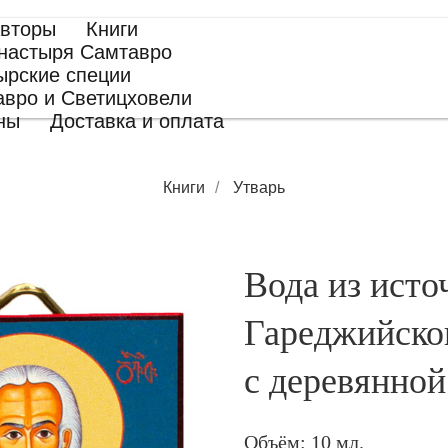
вторы
Книги
настыря Самтавро
ырские специи
авро и Светицховели
ны
Доставка и оплата
Книги
/
Утварь
Вода из исто
Гареджийско
с деревянной
Объём: 10 мл.