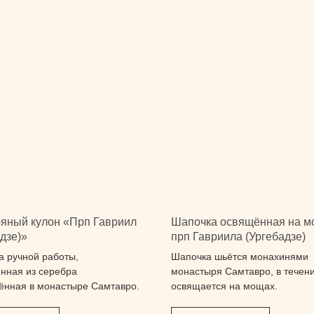
яный кулон «Прп Гавриил
Шапочка освящённая на м
дзе)»
прп Гавриила (Ургебадзе)
а ручной работы,
Шапочка шьётся монахинями
нная из серебра
монастыря Самтавро, в течени
ённая в монастыре Самтавро.
освящается на мощах.