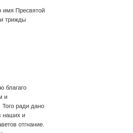
о имя Пресвятой
 и трижды
ю благаго
м и
 Того ради дано
в наших и
ветов отгнание.