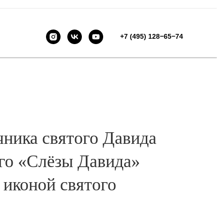
+7 (495) 128−65−74
чника святого Давида
го «Слёзы Давида»
 иконой святого