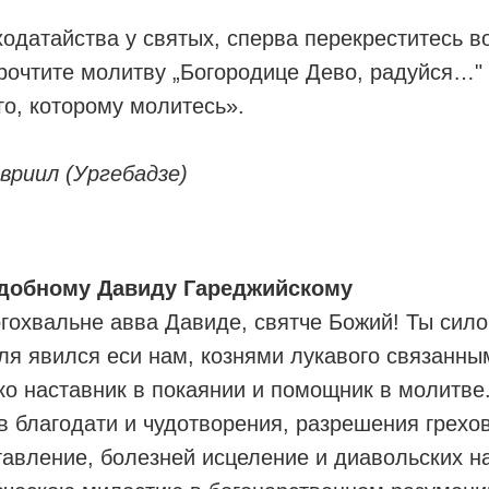
ходатайства у святых, сперва перекреститесь в
рочтите молитву „Богородице Дево, радуйся…"
го, которому молитесь».
вриил (Ургебадзе)
добному Давиду Гареджийскому
огохвальне авва Давиде, святче Божий! Ты сило
я явился еси нам, кознями лукавого связанны
о наставник в покаянии и помощник в молитве.
в благодати и чудотворения, разрешения грехо
авление, болезней исцеление и диавольских на