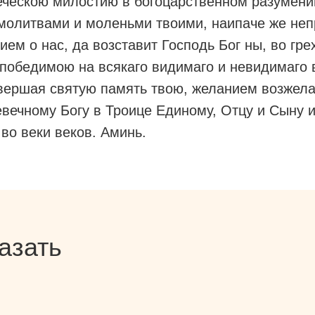
еческою милостию в богоцарственном разумени
молитвами и моленьми твоими, наипаче же не
ием о нас, да возставит Господь Бог ны, во гре
победимою на всякаго видимаго и невидимаго 
вершая святую память твою, желанием возжел
вечному Богу в Троице Единому, Отцу и Сыну и
 во веки веков. Аминь.
азать