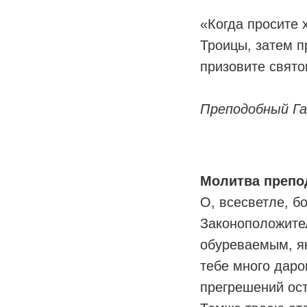
«Когда просите 
Троицы, затем п
призовите свято
Преподобный Га
Молитва препо
О, всесветле, б
Законоположител
обуреваемым, як
тебе много даро
прегрешений ост