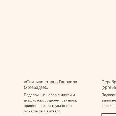
«Святыни старца Гавриила
Серебр
(Ургебадзе)»
(Ургеба
Подарочный набор с книгой и
Подвеск
акафистом, содержит святыни,
выполне
привезённые из грузинского
и освящ
монастыря Самтавро.