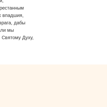
и,
престанным
х впадшия,
врага, дабы
али мы
 Святому Духу,